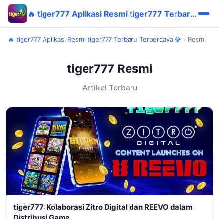
🔥 tiger777 Aplikasi Resmi tiger777 Terbaru Terpercaya 💎
🔥 tiger777 Aplikasi Resmi tiger777 Terbaru Terpercaya 💎
›
Resmi
tiger777 Resmi
Artikel Terbaru
tiger777: Kolaborasi Zitro Digital dan REEVO dalam
Distribusi Game