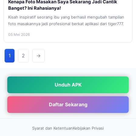
Kenapa Foto Masakan Saya Sekarang Jadi Cantik
Banget? Ini Rahasianya!
Kisah inspiratif seorang ibu yang berhasil mengubah tampilan
foto masakannya jadi profesional berkat aplikasi dari tiger777.
05 Mei 2026
1
2
→
Unduh APK
Daftar Sekarang
Syarat dan Ketentuan
Kebijakan Privasi