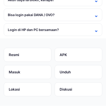
Bisa login pakai DANA / OVO?
Login di HP dan PC bersamaan?
Resmi
APK
Masuk
Unduh
Lokasi
Diskusi