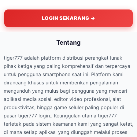
LOGIN SEKARANG →
Tentang
tiger777 adalah platform distribusi perangkat lunak
pihak ketiga yang paling komprehensif dan terpercaya
untuk pengguna smartphone saat ini. Platform kami
dirancang khusus untuk memberikan pengalaman
mengunduh yang mulus bagi pengguna yang mencari
aplikasi media sosial, editor video profesional, alat
produktivitas, hingga game seluler paling populer di
pasar
tiger777 login
.. Keunggulan utama tiger777
terletak pada sistem keamanan kami yang sangat ketat,
di mana setiap aplikasi yang diunggah melalui proses