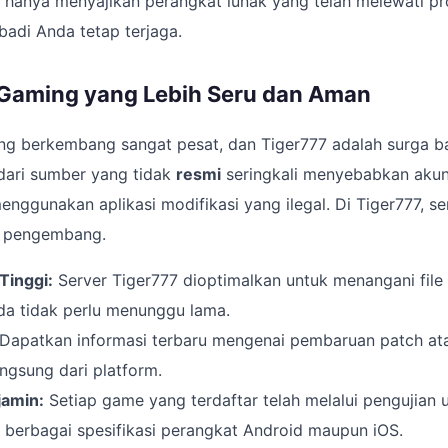
hanya menyajikan perangkat lunak yang telah melewati pro
ibadi Anda tetap terjaga.
Gaming yang Lebih Seru dan Aman
ng berkembang sangat pesat, dan Tiger777 adalah surga b
ari sumber yang tidak
resmi
seringkali menyebabkan akun
nggunakan aplikasi modifikasi yang ilegal. Di Tiger777, s
ri pengembang.
Tinggi:
Server Tiger777 dioptimalkan untuk menangani fil
da tidak perlu menunggu lama.
Dapatkan informasi terbaru mengenai pembaruan patch at
ngsung dari platform.
jamin:
Setiap game yang terdaftar telah melalui pengujian
berbagai spesifikasi perangkat Android maupun iOS.