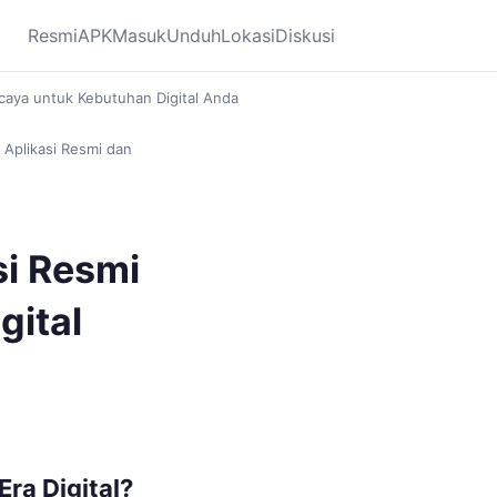
Resmi
APK
Masuk
Unduh
Lokasi
Diskusi
caya untuk Kebutuhan Digital Anda
 Aplikasi Resmi dan
si Resmi
gital
ra Digital?