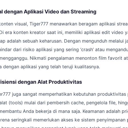
l dengan Aplikasi Video dan Streaming
konten visual, Tiger777 menawarkan beragam aplikasi stre
i era konten kreator saat ini, memiliki aplikasi edit video 
gkap adalah sebuah keharusan. Dengan mengunduh melalui j
indar dari risiko aplikasi yang sering ‘crash’ atau mengand
mengganggu. Nikmati pengalaman menonton film favorit a
 dengan aplikasi yang telah teruji kualitasnya.
siensi dengan Alat Produktivitas
ger777 juga sangat memperhatikan kebutuhan produktivitas
lat (tools) mulai dari pembersih cache, pengelola file, hing
membantu Anda bekerja di mana saja. Keamanan adalah pri
, karena seringkali memerlukan akses ke sistem penyimpanan 