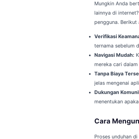
Mungkin Anda bert
lainnya di interne
pengguna. Berikut
Verifikasi Keaman
ternama sebelum di
Navigasi Mudah:
K
mereka cari dalam 
Tanpa Biaya Ters
jelas mengenai apl
Dukungan Komuni
menentukan apakah 
Cara Mengund
Proses unduhan di 