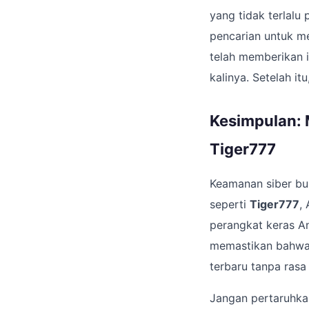
yang tidak terlalu
pencarian untuk me
telah memberikan i
kalinya. Setelah i
Kesimpulan:
Tiger777
Keamanan siber bu
seperti
Tiger777
,
perangkat keras A
memastikan bahwa 
terbaru tanpa rasa
Jangan pertaruhk