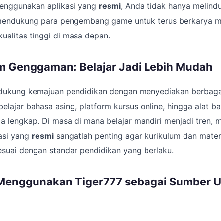
enggunakan aplikasi yang
resmi
, Anda tidak hanya melind
 mendukung para pengembang game untuk terus berkarya 
ualitas tinggi di masa depan.
m Genggaman: Belajar Jadi Lebih Mudah
dukung kemajuan pendidikan dengan menyediakan berbagai 
 belajar bahasa asing, platform kursus online, hingga alat b
a lengkap. Di masa di mana belajar mandiri menjadi tren, m
asi yang
resmi
sangatlah penting agar kurikulum dan materi
esuai dengan standar pendidikan yang berlaku.
Menggunakan Tiger777 sebagai Sumber 