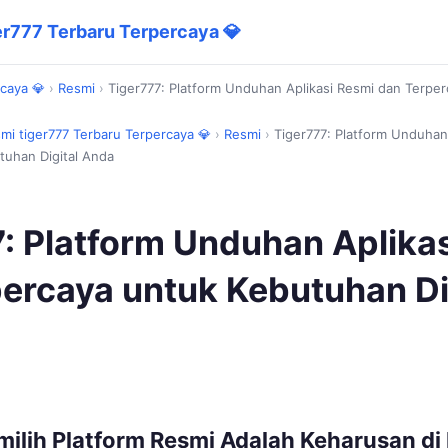
ger777 Terbaru Terpercaya 💎
rcaya 💎
›
Resmi
›
Tiger777: Platform Unduhan Aplikasi Resmi dan Terper
smi tiger777 Terbaru Terpercaya 💎
›
Resmi
›
Tiger777: Platform Unduhan
tuhan Digital Anda
: Platform Unduhan Aplika
ercaya untuk Kebutuhan Di
lih Platform Resmi Adalah Keharusan di E