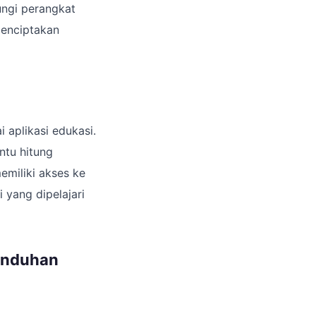
ungi perangkat
menciptakan
aplikasi edukasi.
antu hitung
emiliki akses ke
 yang dipelajari
Unduhan