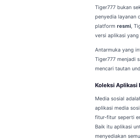
Tiger777 bukan sek
penyedia layanan d
platform
resmi
, T
versi aplikasi yan
Antarmuka yang in
Tiger777 menjadi 
mencari tautan und
Koleksi Aplikasi
Media sosial adala
aplikasi media sos
fitur-fitur sepert
Baik itu aplikasi u
menyediakan semua