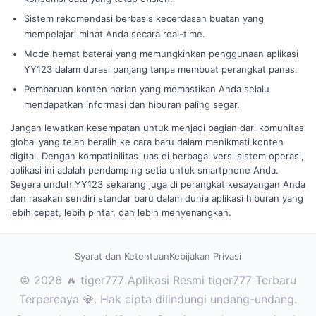
Sistem rekomendasi berbasis kecerdasan buatan yang
mempelajari minat Anda secara real-time.
Mode hemat baterai yang memungkinkan penggunaan aplikasi
YY123 dalam durasi panjang tanpa membuat perangkat panas.
Pembaruan konten harian yang memastikan Anda selalu
mendapatkan informasi dan hiburan paling segar.
Jangan lewatkan kesempatan untuk menjadi bagian dari komunitas
global yang telah beralih ke cara baru dalam menikmati konten
digital. Dengan kompatibilitas luas di berbagai versi sistem operasi,
aplikasi ini adalah pendamping setia untuk smartphone Anda.
Segera unduh YY123 sekarang juga di perangkat kesayangan Anda
dan rasakan sendiri standar baru dalam dunia aplikasi hiburan yang
lebih cepat, lebih pintar, dan lebih menyenangkan.
Syarat dan Ketentuan
Kebijakan Privasi
© 2026 🔥 tiger777 Aplikasi Resmi tiger777 Terbaru
Terpercaya 💎. Hak cipta dilindungi undang-undang.